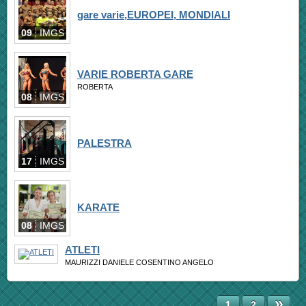
gare varie,EUROPEI, MONDIALI
09
IMGS
VARIE ROBERTA GARE
ROBERTA
08
IMGS
PALESTRA
17
IMGS
KARATE
08
IMGS
ATLETI
MAURIZZI DANIELE COSENTINO ANGELO
00
IMG
»
1
2