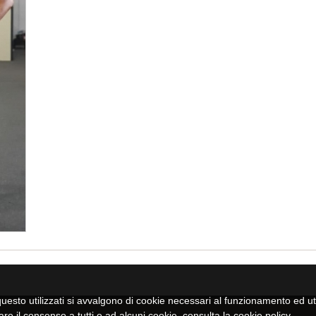
uesto utilizzati si avvalgono di cookie necessari al funzionamento ed utili 
are il consenso a tutti o ad alcuni cookie, consulta la
cookie policy
.