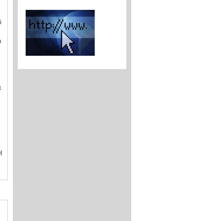
i
a
x
I