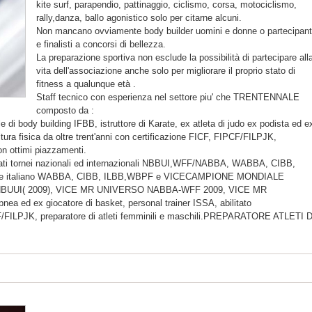
kite surf, parapendio, pattinaggio, ciclismo, corsa, motociclismo,
rally,danza, ballo agonistico solo per citarne alcuni.
Non mancano ovviamente body builder uomini e donne o partecipant
e finalisti a concorsi di bellezza.
La preparazione sportiva non esclude la possibilità di partecipare all
vita dell'associazione anche solo per migliorare il proprio stato di
fitness a qualunque età .
Staff tecnico con esperienza nel settore piu' che TRENTENNALE
composto da :
 di body building IFBB, istruttore di Karate, ex atleta di judo ex podista ed e
ultura fisica da oltre trent'anni con certificazione FICF, FIPCF/FILPJK,
con ottimi piazzamenti.
ariati tornei nazionali ed internazionali NBBUI,WFF/NABBA, WABBA, CIBB,
one italiano WABBA, CIBB, ILBB,WBPF e VICECAMPIONE MONDIALE
UUI( 2009), VICE MR UNIVERSO NABBA-WFF 2009, VICE MR
a ed ex giocatore di basket, personal trainer ISSA, abilitato
PCF/FILPJK, preparatore di atleti femminili e maschili.PREPARATORE ATLETI D