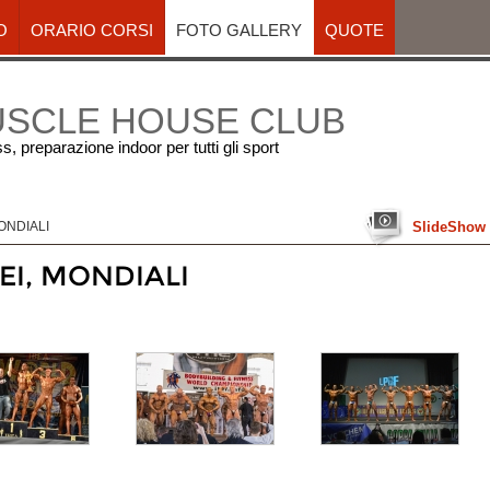
O
ORARIO CORSI
FOTO GALLERY
QUOTE
USCLE HOUSE CLUB
ess, preparazione indoor per tutti gli sport
MONDIALI
SlideShow
EI, MONDIALI