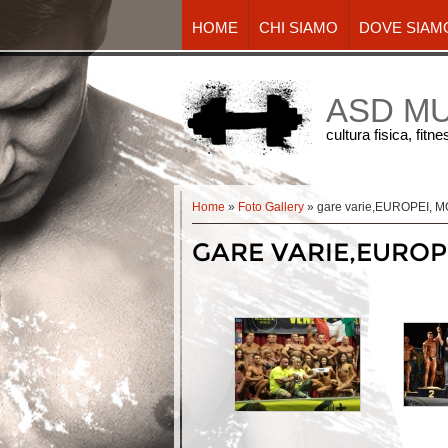
HOME
CHI SIAMO
DOVE SIAM
ASD M
cultura fisica, fitn
Home
»
Foto Gallery
» gare varie,EUROPEI, 
GARE VARIE,EUROP