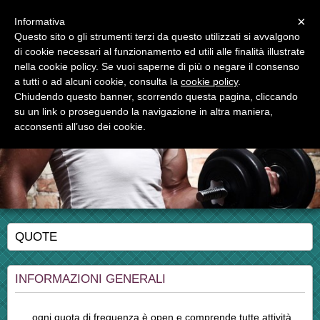
Menu
×
Informativa
Questo sito o gli strumenti terzi da questo utilizzati si avvalgono
di cookie necessari al funzionamento ed utili alle finalità illustrate
nella cookie policy. Se vuoi saperne di più o negare il consenso
a tutti o ad alcuni cookie, consulta la
cookie policy
.
Chiudendo questo banner, scorrendo questa pagina, cliccando
asd muscle house club
su un link o proseguendo la navigazione in altra maniera,
cultura fisica, fitness, preparazione indoor per tutti gli sport
acconsenti all’uso dei cookie.
QUOTE
INFORMAZIONI GENERALI
ogni quota di frequenza è open e comprende tutte attività